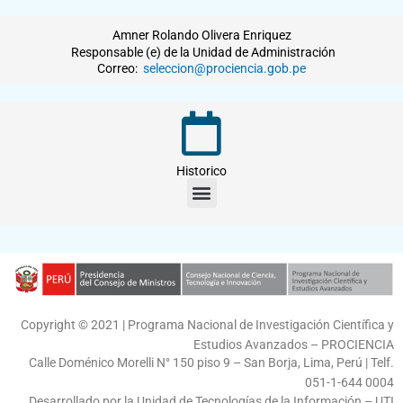
Amner Rolando Olivera Enriquez
Responsable (e) de la Unidad de Administración
Correo:
seleccion@prociencia.gob.pe
Historico
M
e
n
u
Copyright © 2021 | Programa Nacional de Investigación Científica y
Estudios Avanzados – PROCIENCIA
Calle Doménico Morelli N° 150 piso 9 – San Borja, Lima, Perú | Telf.
051-1-644 0004
Desarrollado por la Unidad de Tecnologías de la Información – UTI