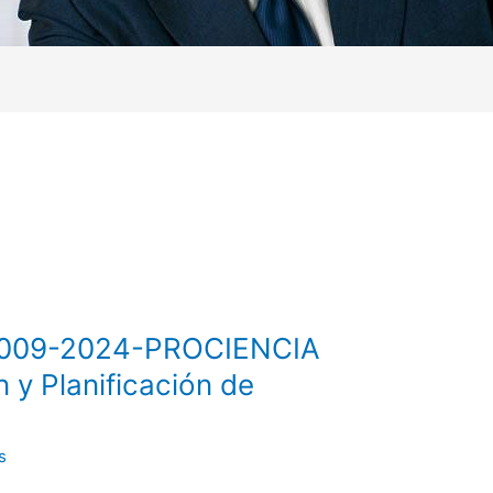
° 009-2024-PROCIENCIA
n y Planificación de
s
s