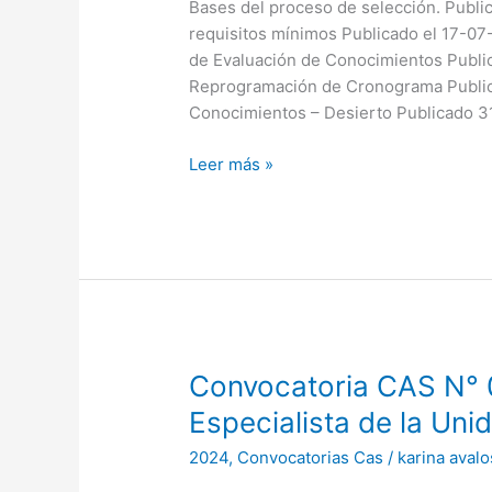
Especialista
Bases del proceso de selección. Publi
en
requisitos mínimos Publicado el 17-07
Gestión
de Evaluación de Conocimientos Publi
y
Reprogramación de Cronograma Public
Planificación
Conocimientos – Desierto Publicado 
de
Leer más »
Esquemas
Financieros
Convocatoria
Convocatoria CAS N
CAS
Especialista de la Uni
N°
2024
,
Convocatorias Cas
/
karina avalo
008-
2024-