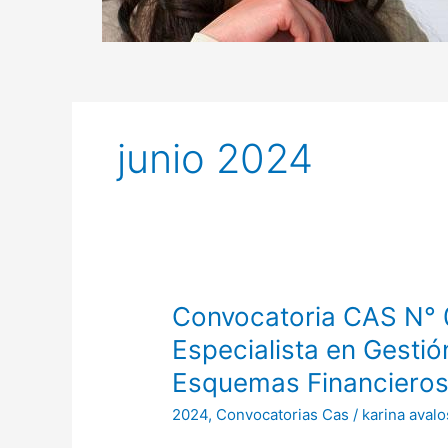
junio 2024
Convocatoria
Convocatoria CAS N
CAS
Especialista en Gestió
N°
Esquemas Financiero
009-
2024-
2024
,
Convocatorias Cas
/
karina avalo
PROCIENCIA