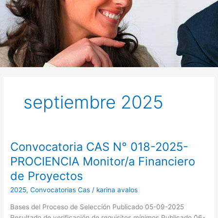
septiembre 2025
Convocatoria CAS N° 018-2025-
Convocatoria
CAS
PROCIENCIA Monitor/a Financiero
N°
de Proyectos
018-
2025-
2025
,
Convocatorias Cas
/
karina avalos
PROCIENCIA
Bases del Proceso de Selección Publicado 05-09-2025
Monitor/a
Resultado de verificación de requisitos mínimos Publicado 06-