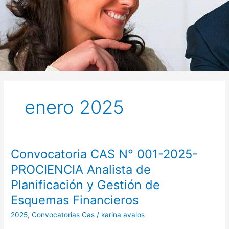
enero 2025
Convocatoria CAS N° 001-2025-
Convocatoria
CAS
PROCIENCIA Analista de
N°
Planificación y Gestión de
001-
2025-
Esquemas Financieros
PROCIENCIA
2025
,
Convocatorias Cas
/
karina avalos
Analista