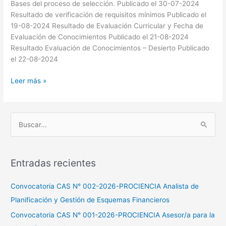
de
Bases del proceso de selección. Publicado el 30-07-2024
Planificación
Resultado de verificación de requisitos mínimos Publicado el
y
19-08-2024 Resultado de Evaluación Curricular y Fecha de
Gestión
Evaluación de Conocimientos Publicado el 21-08-2024
de
Resultado Evaluación de Conocimientos – Desierto Publicado
Esquemas
el 22-08-2024
Financieros
Leer más »
B
u
s
Entradas recientes
c
a
Convocatoria CAS N° 002-2026-PROCIENCIA Analista de
r
Planificación y Gestión de Esquemas Financieros
p
Convocatoria CAS N° 001-2026-PROCIENCIA Asesor/a para la
o