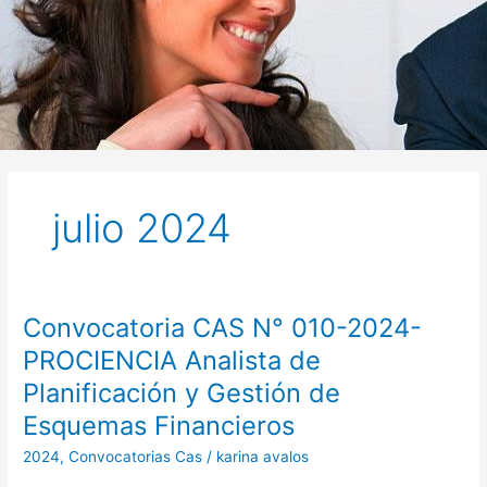
julio 2024
Convocatoria CAS N° 010-2024-
Convocatoria
CAS
PROCIENCIA Analista de
N°
Planificación y Gestión de
010-
2024-
Esquemas Financieros
PROCIENCIA
2024
,
Convocatorias Cas
/
karina avalos
Analista