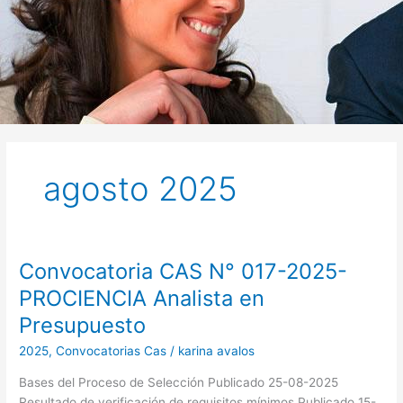
agosto 2025
Convocatoria CAS N° 017-2025-
Convocatoria
CAS
PROCIENCIA Analista en
N°
Presupuesto
017-
2025-
2025
,
Convocatorias Cas
/
karina avalos
PROCIENCIA
Bases del Proceso de Selección Publicado 25-08-2025
Analista
Resultado de verificación de requisitos mínimos Publicado 15-