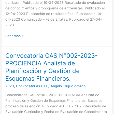
de
curricular. Publicado el 10-04-2023 Resultado de evaluación
Esquemas
de conocimientos y cronograma de entrevistas. Publicado el
Financieros.
12-04-2023 Publicación de resultado final. Publicado el 14-
04-2023 Comunicado – Fe de Erratas. Publicado el 27-04-
2023
Leer más »
Convocatoria CAS N°002-2023-
Convocatoria
CAS
PROCIENCIA Analista de
N°002-
Planificación y Gestión de
2023-
PROCIENCIA
Esquemas Financieros.
Analista
2023
,
Convocatorias Cas
/
Angelo Trujillo orozco
de
Planificación
Convocatoria CAS N°002-2023-PROCIENCIA Analista de
y
Planificación y Gestión de Esquemas Financieros. Bases del
Gestión
proceso de selección. Publicado el 03-02-2023 Resultado de
de
Evaluación Curricular y Fecha de Evaluación de Conocimiento