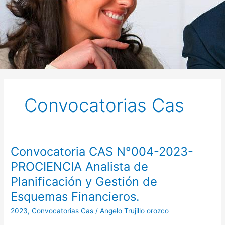
Convocatorias Cas
Convocatoria CAS N°004-2023-
Convocatoria
CAS
PROCIENCIA Analista de
N°004-
Planificación y Gestión de
2023-
PROCIENCIA
Esquemas Financieros.
Analista
2023
,
Convocatorias Cas
/
Angelo Trujillo orozco
de