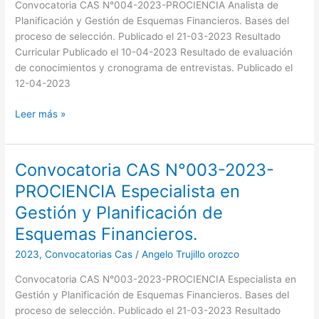
Planificación
Convocatoria CAS N°004-2023-PROCIENCIA Analista de
y
Planificación y Gestión de Esquemas Financieros. Bases del
Gestión
proceso de selección. Publicado el 21-03-2023 Resultado
de
Curricular Publicado el 10-04-2023 Resultado de evaluación
Esquemas
de conocimientos y cronograma de entrevistas. Publicado el
Financieros.
12-04-2023
Leer más »
Convocatoria CAS N°003-2023-
Convocatoria
CAS
PROCIENCIA Especialista en
N°003-
Gestión y Planificación de
2023-
PROCIENCIA
Esquemas Financieros.
Especialista
2023
,
Convocatorias Cas
/
Angelo Trujillo orozco
en
Gestión
Convocatoria CAS N°003-2023-PROCIENCIA Especialista en
y
Gestión y Planificación de Esquemas Financieros. Bases del
Planificación
proceso de selección. Publicado el 21-03-2023 Resultado