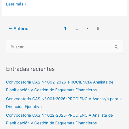
Leer más »
←
Anterior
1
…
7
8
B
u
s
Entradas recientes
c
a
Convocatoria CAS N° 002-2026-PROCIENCIA Analista de
r
Planificación y Gestión de Esquemas Financieros
p
Convocatoria CAS N° 001-2026-PROCIENCIA Asesor/a para la
o
Dirección Ejecutiva
r
Convocatoria CAS N° 022-2025-PROCIENCIA Analista de
:
Planificación y Gestión de Esquemas Financieros