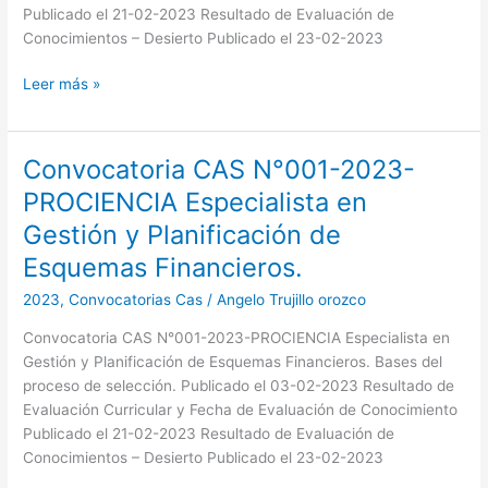
Esquemas
Publicado el 21-02-2023 Resultado de Evaluación de
Financieros.
Conocimientos – Desierto Publicado el 23-02-2023
Leer más »
Convocatoria CAS N°001-2023-
Convocatoria
CAS
PROCIENCIA Especialista en
N°001-
Gestión y Planificación de
2023-
PROCIENCIA
Esquemas Financieros.
Especialista
2023
,
Convocatorias Cas
/
Angelo Trujillo orozco
en
Gestión
Convocatoria CAS N°001-2023-PROCIENCIA Especialista en
y
Gestión y Planificación de Esquemas Financieros. Bases del
Planificación
proceso de selección. Publicado el 03-02-2023 Resultado de
de
Evaluación Curricular y Fecha de Evaluación de Conocimiento
Esquemas
Publicado el 21-02-2023 Resultado de Evaluación de
Financieros.
Conocimientos – Desierto Publicado el 23-02-2023