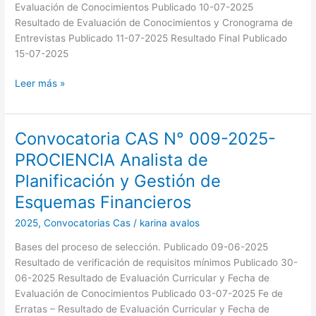
Evaluación de Conocimientos Publicado 10-07-2025
de
Resultado de Evaluación de Conocimientos y Cronograma de
Recursos
Entrevistas Publicado 11-07-2025 Resultado Final Publicado
Humanos
15-07-2025
Leer más »
Convocatoria CAS N° 009-2025-
Convocatoria
CAS
PROCIENCIA Analista de
N°
Planificación y Gestión de
009-
2025-
Esquemas Financieros
PROCIENCIA
2025
,
Convocatorias Cas
/
karina avalos
Analista
de
Bases del proceso de selección. Publicado 09-06-2025
Planificación
Resultado de verificación de requisitos mínimos Publicado 30-
y
06-2025 Resultado de Evaluación Curricular y Fecha de
Gestión
Evaluación de Conocimientos Publicado 03-07-2025 Fe de
de
Erratas – Resultado de Evaluación Curricular y Fecha de