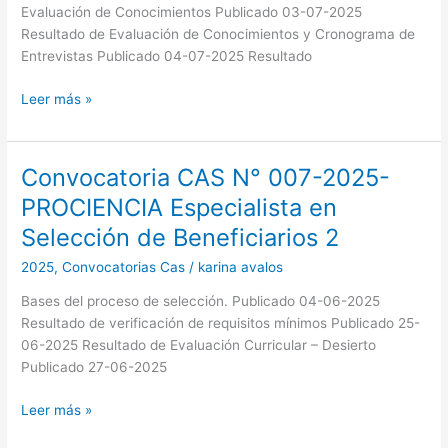
Esquemas
Evaluación de Conocimientos Publicado 03-07-2025
Financieros
Resultado de Evaluación de Conocimientos y Cronograma de
Entrevistas Publicado 04-07-2025 Resultado
Leer más »
Convocatoria CAS N° 007-2025-
Convocatoria
CAS
PROCIENCIA Especialista en
N°
Selección de Beneficiarios 2
007-
2025-
2025
,
Convocatorias Cas
/
karina avalos
PROCIENCIA
Bases del proceso de selección. Publicado 04-06-2025
Especialista
Resultado de verificación de requisitos mínimos Publicado 25-
en
06-2025 Resultado de Evaluación Curricular – Desierto
Selección
Publicado 27-06-2025
de
Beneficiarios
Leer más »
2