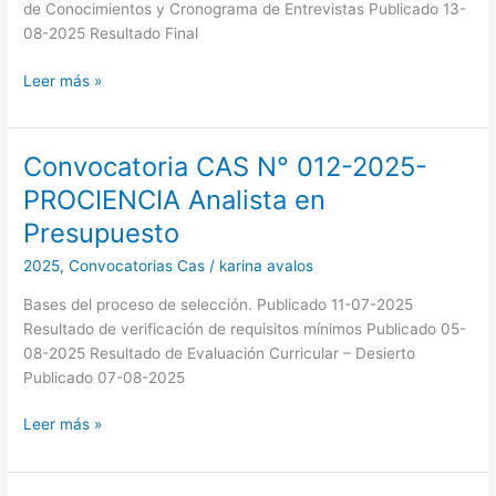
de Conocimientos y Cronograma de Entrevistas Publicado 13-
08-2025 Resultado Final
Leer más »
Convocatoria CAS N° 012-2025-
Convocatoria
CAS
PROCIENCIA Analista en
N°
Presupuesto
012-
2025-
2025
,
Convocatorias Cas
/
karina avalos
PROCIENCIA
Bases del proceso de selección. Publicado 11-07-2025
Analista
Resultado de verificación de requisitos mínimos Publicado 05-
en
08-2025 Resultado de Evaluación Curricular – Desierto
Presupuesto
Publicado 07-08-2025
Leer más »