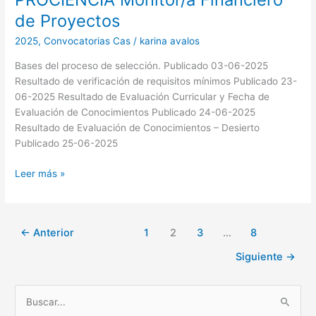
N°
de Proyectos
005-
2025-
2025
,
Convocatorias Cas
/
karina avalos
PROCIENCIA
Bases del proceso de selección. Publicado 03-06-2025
Monitor/a
Resultado de verificación de requisitos mínimos Publicado 23-
Financiero
06-2025 Resultado de Evaluación Curricular y Fecha de
de
Evaluación de Conocimientos Publicado 24-06-2025
Proyectos
Resultado de Evaluación de Conocimientos – Desierto
Publicado 25-06-2025
Leer más »
←
Anterior
1
2
3
…
8
Siguiente
→
B