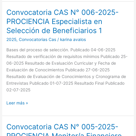
Convocatoria CAS N° 006-2025-
Convocatoria
CAS
PROCIENCIA Especialista en
N°
Selección de Beneficiarios 1
006-
2025-
2025
,
Convocatorias Cas
/
karina avalos
PROCIENCIA
Bases del proceso de selección. Publicado 04-06-2025
Especialista
Resultado de verificación de requisitos mínimos Publicado 25-
en
06-2025 Resultado de Evaluación Curricular y Fecha de
Selección
Evaluación de Conocimientos Publicado 27-06-2025
de
Resultado de Evaluación de Conocimientos y Cronograma de
Beneficiarios
Entrevistas Publicado 01-07-2025 Resultado Final Publicado
1
02-07-2025
Leer más »
Convocatoria CAS N° 005-2025-
Convocatoria
CAS
PROCIENCIA Monitor/a Financiero