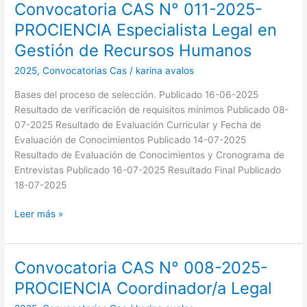
Convocatoria CAS N° 011-2025-
Convocatoria
CAS
PROCIENCIA Especialista Legal en
N°
Gestión de Recursos Humanos
011-
2025-
2025
,
Convocatorias Cas
/
karina avalos
PROCIENCIA
Bases del proceso de selección. Publicado 16-06-2025
Especialista
Resultado de verificación de requisitos mínimos Publicado 08-
Legal
07-2025 Resultado de Evaluación Curricular y Fecha de
en
Evaluación de Conocimientos Publicado 14-07-2025
Gestión
Resultado de Evaluación de Conocimientos y Cronograma de
de
Entrevistas Publicado 16-07-2025 Resultado Final Publicado
Recursos
18-07-2025
Humanos
Leer más »
Convocatoria CAS N° 008-2025-
Convocatoria
CAS
PROCIENCIA Coordinador/a Legal
N°