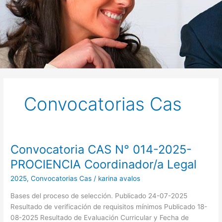
Convocatorias Cas
Convocatoria CAS N° 014-2025-
Convocatoria
CAS
PROCIENCIA Coordinador/a Legal
N°
2025
,
Convocatorias Cas
/
karina avalos
014-
2025-
Bases del proceso de selección. Publicado 24-07-2025
PROCIENCIA
Resultado de verificación de requisitos mínimos Publicado 18-
Coordinador/a
08-2025 Resultado de Evaluación Curricular y Fecha de